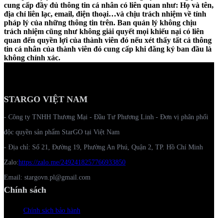
cung cấp đầy đủ thông tin cá nhân có liên quan như: Họ và tên,
địa chỉ liên lạc, email, điện thoại…và chịu trách nhiệm về tính
pháp lý của những thông tin trên. Ban quản lý không chịu
trách nhiệm cũng như không giải quyết mọi khiếu nại có liên
quan đến quyền lợi của thành viên đó nếu xét thấy tất cả thông
tin cá nhân của thành viên đó cung cấp khi đăng ký ban đầu là
không chính xác.
STARGO VIỆT NAM
- Công ty TNHH Thương Mại - Đầu Tư Phương Linh - Đơn vị phân phối
độc quyền sản phẩm StarGO tại Việt Nam
- Địa chỉ: Số 21, Đường 19, Phường An Phú, Quận 2, TP. Hồ Chí Minh
Zalo:
https://zalo.me/2492418257766933850
Email: stargovn.pl@gmail.com
Chính sách
Chính sách bảo hành