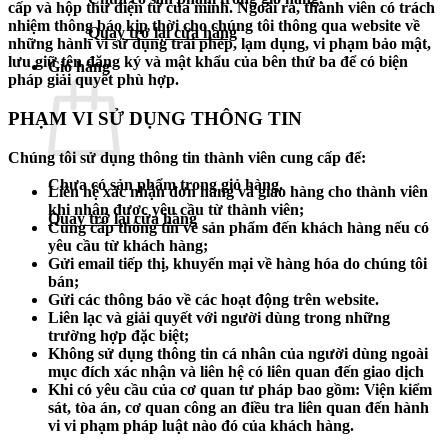
cấp và hộp thư điện tử của mình. Ngoài ra, thành viên có trách
nhiệm thông báo kịp thời cho chúng tôi thông qua website về
Quay trở lại cửa hàng
những hành vi sử dụng trái phép, lạm dụng, vi phạm bảo mật,
lưu giữ tên đăng ký và mật khẩu của bên thứ ba để có biện
Giỏ hàng
pháp giải quyết phù hợp.
PHẠM VI SỬ DỤNG THÔNG TIN
Chúng tôi sử dụng thông tin thành viên cung cấp để:
Chưa có sản phẩm trong giỏ hàng.
Liên hệ xác nhận đơn hàng và giao hàng cho thành viên
khi nhận được yêu cầu từ thành viên;
Quay trở lại cửa hàng
Cung cấp thông tin về sản phẩm đến khách hàng nếu có
yêu cầu từ khách hàng;
Gửi email tiếp thị, khuyến mại về hàng hóa do chúng tôi
bán;
Gửi các thông báo về các hoạt động trên website.
Liên lạc và giải quyết với người dùng trong những
trường hợp đặc biệt;
Không sử dụng thông tin cá nhân của người dùng ngoài
mục đích xác nhận và liên hệ có liên quan đến giao dịch
Khi có yêu cầu của cơ quan tư pháp bao gồm: Viện kiểm
sát, tòa án, cơ quan công an điều tra liên quan đến hành
vi vi phạm pháp luật nào đó của khách hàng.