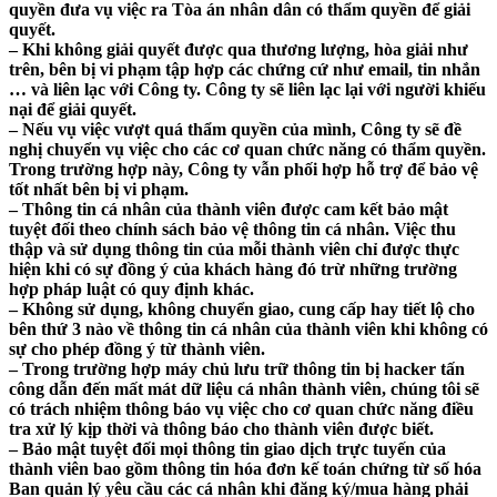
quyền đưa vụ việc ra Tòa án nhân dân có thẩm quyền để giải
quyết.
– Khi không giải quyết được qua thương lượng, hòa giải như
trên, bên bị vi phạm tập hợp các chứng cứ như email, tin nhắn
… và liên lạc với Công ty. Công ty sẽ liên lạc lại với người khiếu
nại để giải quyết.
– Nếu vụ việc vượt quá thẩm quyền của mình, Công ty sẽ đề
nghị chuyển vụ việc cho các cơ quan chức năng có thẩm quyền.
Trong trường hợp này, Công ty vẫn phối hợp hỗ trợ để bảo vệ
tốt nhất bên bị vi phạm.
– Thông tin cá nhân của thành viên được cam kết bảo mật
tuyệt đối theo chính sách bảo vệ thông tin cá nhân. Việc thu
thập và sử dụng thông tin của mỗi thành viên chỉ được thực
hiện khi có sự đồng ý của khách hàng đó trừ những trường
hợp pháp luật có quy định khác.
– Không sử dụng, không chuyển giao, cung cấp hay tiết lộ cho
bên thứ 3 nào về thông tin cá nhân của thành viên khi không có
sự cho phép đồng ý từ thành viên.
– Trong trường hợp máy chủ lưu trữ thông tin bị hacker tấn
công dẫn đến mất mát dữ liệu cá nhân thành viên, chúng tôi sẽ
có trách nhiệm thông báo vụ việc cho cơ quan chức năng điều
tra xử lý kịp thời và thông báo cho thành viên được biết.
– Bảo mật tuyệt đối mọi thông tin giao dịch trực tuyến của
thành viên bao gồm thông tin hóa đơn kế toán chứng từ số hóa
Ban quản lý yêu cầu các cá nhân khi đăng ký/mua hàng phải