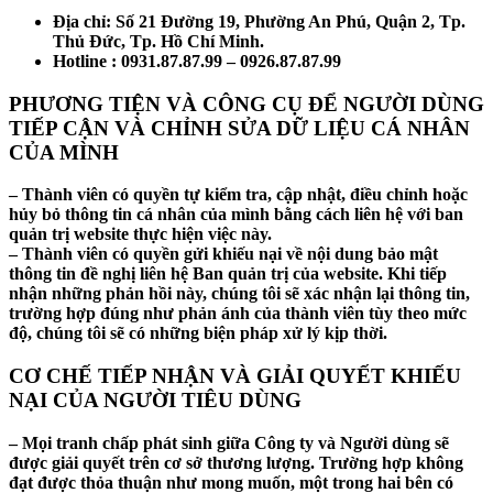
Địa chỉ: Số 21 Đường 19, Phường An Phú, Quận 2, Tp.
Thủ Đức, Tp. Hồ Chí Minh.
Hotline : 0931.87.87.99 – 0926.87.87.99
PHƯƠNG TIỆN VÀ CÔNG CỤ ĐỂ NGƯỜI DÙNG
TIẾP CẬN VÀ CHỈNH SỬA DỮ LIỆU CÁ NHÂN
CỦA MÌNH
– Thành viên có quyền tự kiểm tra, cập nhật, điều chỉnh hoặc
hủy bỏ thông tin cá nhân của mình bằng cách liên hệ với ban
quản trị website thực hiện việc này.
– Thành viên có quyền gửi khiếu nại về nội dung bảo mật
thông tin đề nghị liên hệ Ban quản trị của website. Khi tiếp
nhận những phản hồi này, chúng tôi sẽ xác nhận lại thông tin,
trường hợp đúng như phản ánh của thành viên tùy theo mức
độ, chúng tôi sẽ có những biện pháp xử lý kịp thời.
CƠ CHẾ TIẾP NHẬN VÀ GIẢI QUYẾT KHIẾU
NẠI CỦA NGƯỜI TIÊU DÙNG
– Mọi tranh chấp phát sinh giữa Công ty và Người dùng sẽ
được giải quyết trên cơ sở thương lượng. Trường hợp không
đạt được thỏa thuận như mong muốn, một trong hai bên có