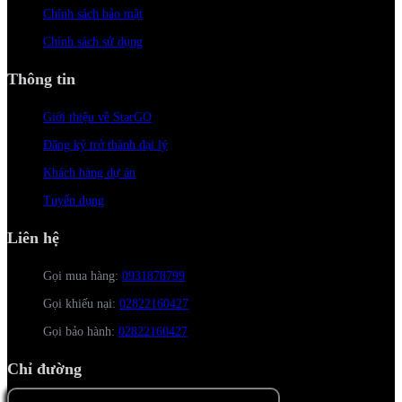
Chính sách bảo mật
Chính sách sử dụng
Thông tin
Giới thiệu về StarGO
Đăng ký trở thành đại lý
Khách hàng dự án
Tuyển dụng
Liên hệ
Gọi mua hàng:
0931878799
Gọi khiếu nại:
02822160427
Gọi bảo hành:
02822160427
Chỉ đường