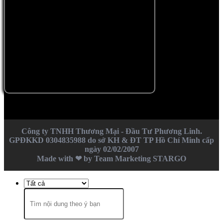
Công ty TNHH Thương Mại - Đầu Tư Phương Linh.
GPĐKKD 0304835988 do sở KH & ĐT TP Hồ Chí Minh cấp
ngày 02/02/2007
Made with ❤ by Team Marketing STARGO
Tìm
kiếm: