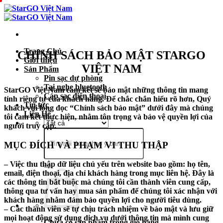
Chuyển
đến
nội
dung
Trang Chủ
CHÍNH SÁCH BẢO MẬT STARGO
Giới thiệu
VIỆT NAM
Sản Phẩm
Pin sạc dự phòng
Tai nghe bluetooth
StarGO Việt Nam cam kết sẽ bảo mật những thông tin mang
Cáp sạc điện thoại
tính riêng tư của khách hàng. Để chắc chắn hiểu rõ hơn, Quý
Tin tức
khách vui lòng đọc “Chính sách bảo mật” dưới đây mà chúng
Liên Hệ
tôi cam kết thực hiện, nhằm tôn trọng và bảo vệ quyền lợi của
người truy cập.
Tìm
kiếm:
MỤC ĐÍCH VÀ PHẠM VI THU THẬP
– Việc thu thập dữ liệu chủ yếu trên website bao gồm: họ tên,
email, điện thoại, địa chỉ khách hàng trong mục liên hệ. Đây là
các thông tin bắt buộc mà chúng tôi cần thành viên cung cấp,
thông qua tư vấn hay mua sản phẩm để chúng tôi xác nhận với
khách hàng nhằm đảm bảo quyền lợi cho người tiêu dùng.
– Các thành viên sẽ tự chịu trách nhiệm về bảo mật và lưu giữ
mọi hoạt động sử dụng dịch vụ dưới thông tin mà mình cung
Chưa có sản phẩm trong giỏ hàng.