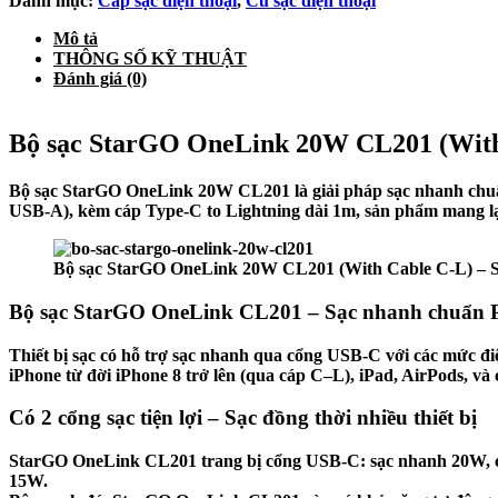
Danh mục:
Cáp sạc điện thoại
,
Củ sạc điện thoại
OneLink
20W
Mô tả
CL201
THÔNG SỐ KỸ THUẬT
(With
Đánh giá (0)
Cable
C-
L)
Bộ sạc StarGO OneLink 20W CL201 (With 
số
lượng
Bộ sạc StarGO OneLink 20W CL201 là giải pháp sạc nhanh chuẩn
USB-A), kèm cáp Type-C to Lightning dài 1m, sản phẩm mang lại t
Bộ sạc StarGO OneLink 20W CL201 (With Cable C-L) – 
Bộ sạc StarGO OneLink CL201 – Sạc nhanh chuẩn P
Thiết bị sạc có hỗ trợ sạc nhanh qua cổng USB-C với các mức 
iPhone từ đời iPhone 8 trở lên (qua cáp C–L), iPad, AirPods, và c
Có 2 cổng sạc tiện lợi – Sạc đồng thời nhiều thiết bị
StarGO OneLink CL201 trang bị cổng USB-C: sạc nhanh 20W, cổ
15W.