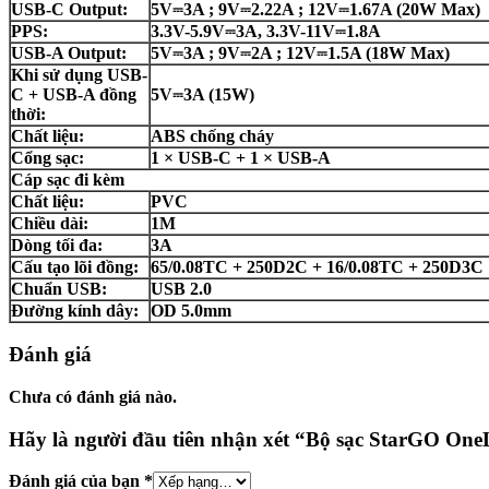
USB-C Output:
5V⎓3A ; 9V⎓2.22A ; 12V⎓1.67A (20W Max)
PPS:
3.3V-5.9V⎓3A, 3.3V-11V⎓1.8A
USB-A Output:
5V⎓3A ; 9V⎓2A ; 12V⎓1.5A (18W Max)
Khi sử dụng USB-
C + USB-A đồng
5V⎓3A (15W)
thời:
Chất liệu:
ABS chống cháy
Cổng sạc:
1 × USB-C + 1 × USB-A
Cáp sạc đi kèm
Chất liệu:
PVC
Chiều dài:
1M
Dòng tối đa:
3A
Cấu tạo lõi đồng:
65/0.08TC + 250D2C + 16/0.08TC + 250D3C
Chuẩn USB:
USB 2.0
Đường kính dây:
OD 5.0mm
Đánh giá
Chưa có đánh giá nào.
Hãy là người đầu tiên nhận xét “Bộ sạc StarGO On
Đánh giá của bạn
*