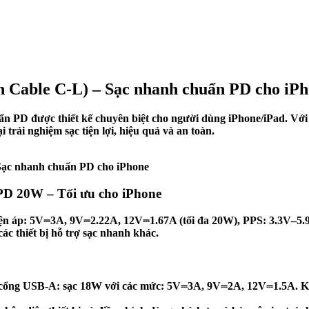
Cable C-L) – Sạc nhanh chuẩn PD cho iP
 PD được thiết kế chuyên biệt cho người dùng iPhone/iPad. Với 
rải nghiệm sạc tiện lợi, hiệu quả và an toàn.
Sạc nhanh chuẩn PD cho iPhone
D 20W – Tối ưu cho iPhone
điện áp: 5V⎓3A, 9V⎓2.22A, 12V⎓1.67A (tối đa 20W), PPS: 3.3V–5
ác thiết bị hỗ trợ sạc nhanh khác.
ng USB-A: sạc 18W với các mức: 5V⎓3A, 9V⎓2A, 12V⎓1.5A. Khi s