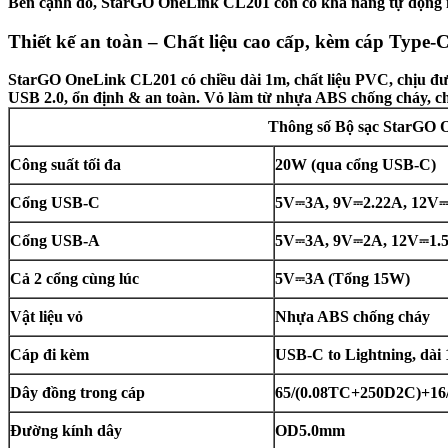
Bên cạnh đó, StarGO OneLink CL201 còn có khả năng tự động nhận
Thiết kế an toàn – Chất liệu cao cấp, kèm cáp Type-C
StarGO OneLink CL201 có chiều dài 1m, chất liệu PVC, chịu đư
USB 2.0, ổn định & an toàn. Vỏ làm từ nhựa ABS chống cháy, chị
Thông số Bộ sạc StarGO 
Công suất tối đa
20W (qua cổng USB-C)
Cổng USB-C
5V⎓3A, 9V⎓2.22A, 12V⎓1
Cổng USB-A
5V⎓3A, 9V⎓2A, 12V⎓1.
Cả 2 cổng cùng lúc
5V⎓3A (Tổng 15W)
Vật liệu vỏ
Nhựa ABS chống cháy
Cáp đi kèm
USB-C to Lightning, dài 
Dây đồng trong cáp
65/(0.08TC+250D2C)+16
Đường kính dây
OD5.0mm