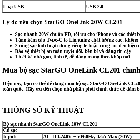
Loại USB
USB 2.0
Lý do nên chọn StarGO OneLink 20W CL201
Sạc nhanh 20W chuẩn PD, tối ưu cho iPhone và các thiết b
Tặng kèm cáp Type-C to Lightning chất lượng cao, không
2 cổng sạc linh hoạt: dùng riêng lẻ hoặc cùng lúc đều hiệu 
Bảo vệ thiết bị an toàn tuyệt đối, bền bỉ và đáng tin cậy
Thiết kế nhỏ gọn, tinh tế, dễ dàng mang theo khắp nơi
Mua bộ sạc StarGO OneLink CL201 chính
Hiện nay, bạn có thể dễ dàng mua bộ sạc StarGO OneLink CL201 c
toàn quốc. Hãy ưu tiên chọn nhà phân phối chính thức để đảm bả
THÔNG SỐ KỸ THUẬT
Bộ sạc nhanh StarGO OneLink 20W CL201
Củ sạc
Input:
AC 110-240V ~ 50/60Hz, 0.6A Max (20W)