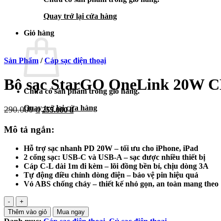
Quay trở lại cửa hàng
Giỏ hàng
Sản Phẩm
/
Cáp sạc điện thoại
Bộ sạc StarGO OneLink 20W C
Chưa có sản phẩm trong giỏ hàng.
Quay trở lại cửa hàng
Giá
Giá
290.000
₫
255.000
₫
gốc
hiện
là:
tại
Mô tả ngắn:
290.000 ₫.
là:
255.000 ₫.
Hỗ trợ sạc nhanh PD 20W – tối ưu cho iPhone, iPad
2 cổng sạc: USB-C và USB-A – sạc được nhiều thiết bị
Cáp C-L dài 1m đi kèm – lõi đồng bền bỉ, chịu dòng 3A
Tự động điều chỉnh dòng điện – bảo vệ pin hiệu quả
Vỏ ABS chống cháy – thiết kế nhỏ gọn, an toàn mang theo
Bộ
sạc
Thêm vào giỏ
Mua ngay
StarGO