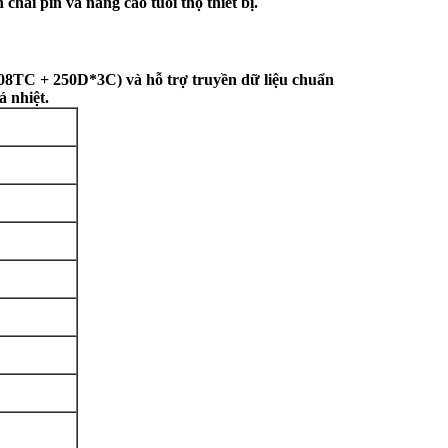
ai pin và nâng cao tuổi thọ thiết bị.
08TC + 250D*3C) và hỗ trợ truyền dữ liệu chuẩn
á nhiệt.