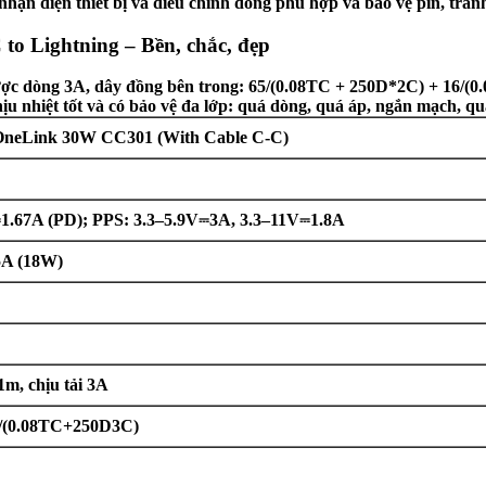
 diện thiết bị và điều chỉnh dòng phù hợp và bảo vệ pin, tránh ch
 to Lightning – Bền, chắc, đẹp
ợc dòng 3A, dây đồng bên trong: 65/(0.08TC + 250D*2C) + 16/(0.
u nhiệt tốt và có bảo vệ đa lớp: quá dòng, quá áp, ngắn mạch, qu
OneLink 30W CC301 (With Cable C-C)
.67A (PD); PPS: 3.3–5.9V⎓3A, 3.3–11V⎓1.8A
5A (18W)
1m, chịu tải 3A
/(0.08TC+250D3C)