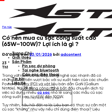
Chuyển
đến
nội
dung
Tin tức
Có nên mua củ sạc công suất cao
(65W–100W)? Lợi ích là gì ?
Trang Chủ
Đã đăng trên
23/01/2026
bởi
adcontent
Giới thiệu
Sản Phẩm
23
Pin sạc dự phòng
Th1
Tai nghe bluetooth
Cáp sạc điện thoại
Trong vài năm trở lại đây, công nghệ sạc nhanh đã có
Tin tức
những bước tiến vượt bậc với sự xuất hiện của các chuẩn
Liên Hệ
Power Delivery (PD) và vật liệu bán dẫn GaN (Gallium
Nitride). Người dùng công nghệ bắt đầu chuyển dịch từ
Tìm
việc sử dụng nhiều
củ sạc
nhỏ lẻ sang các mẫu củ sạc
kiếm:
công suất cao từ 65W đến 100W.
Tuy nhiên, câu hỏi đặt ra là: Liệu bạn có thực sự cần một
củ sạc “khủng” như vậy nếu chỉ dùng điện thoại? Liệu