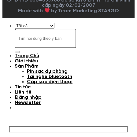
GPĐKKD 0304835988 do sở KH & ĐT TP Hồ Chí Minh
cấp ngày 02/02/2007
Made with
by Team Marketing STARGO
Tìm
kiếm:
Trang Chủ
Giới thiệu
Sản Phẩm
Pin sạc dự phòng
Tai nghe bluetooth
Cáp sạc điện thoại
Tin tức
Liên Hệ
Đăng nhập
Newsletter