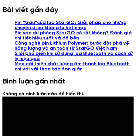
Bài viết gần đây
Pin “trâu”của loa StarGO: Giải pháp cho những
chuyến đi xa không lo hết nhạc
Pin sạc dự phòng StarGO có tốt không? Đánh giá
chi tiết hiệu suất và độ bền
Công nghệ pin Lithium Polymer: bước đột phá về
năng lượng và an toàn từ StarGO Việt Nam
5 lỗi phổ biến khi sử dụng loa Bluetooth và cách xử
lý hiệu quả
Mẹo cải thiện chất lượng âm thanh loa Bluetooth
chỉ với vài thao tác đơn giản
Bình luận gần nhất
Không có bình luận nào để hiển thị.