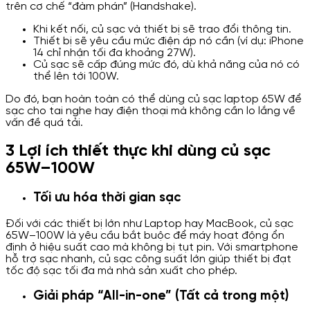
trên cơ chế “đàm phán” (Handshake).
Khi kết nối, củ sạc và thiết bị sẽ trao đổi thông tin.
Thiết bị sẽ yêu cầu mức điện áp nó cần (ví dụ: iPhone
14 chỉ nhận tối đa khoảng 27W).
Củ sạc sẽ cấp đúng mức đó, dù khả năng của nó có
thể lên tới 100W.
Do đó, bạn hoàn toàn có thể dùng củ sạc laptop 65W để
sạc cho tai nghe hay điện thoại mà không cần lo lắng về
vấn đề quá tải.
3 Lợi ích thiết thực khi dùng củ sạc
65W–100W
Tối ưu hóa thời gian sạc
Đối với các thiết bị lớn như Laptop hay MacBook, củ sạc
65W–100W là yêu cầu bắt buộc để máy hoạt động ổn
định ở hiệu suất cao mà không bị tụt pin. Với smartphone
hỗ trợ sạc nhanh, củ sạc công suất lớn giúp thiết bị đạt
tốc độ sạc tối đa mà nhà sản xuất cho phép.
Giải pháp “All-in-one” (Tất cả trong một)