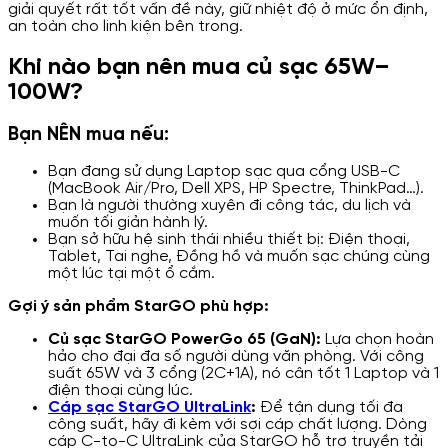
giải quyết rất tốt vấn đề này, giữ nhiệt độ ở mức ổn định,
an toàn cho linh kiện bên trong.
Khi nào bạn nên mua củ sạc 65W–
100W?
Bạn NÊN mua nếu:
Bạn đang sử dụng Laptop sạc qua cổng USB-C
(MacBook Air/Pro, Dell XPS, HP Spectre, ThinkPad…).
Bạn là người thường xuyên đi công tác, du lịch và
muốn tối giản hành lý.
Bạn sở hữu hệ sinh thái nhiều thiết bị: Điện thoại,
Tablet, Tai nghe, Đồng hồ và muốn sạc chúng cùng
một lúc tại một ổ cắm.
Gợi ý sản phẩm StarGO phù hợp:
Củ sạc StarGO PowerGo 65 (GaN):
Lựa chọn hoàn
hảo cho đại đa số người dùng văn phòng. Với công
suất 65W và 3 cổng (2C+1A), nó cân tốt 1 Laptop và 1
điện thoại cùng lúc.
Cáp sạc StarGO UltraLink
:
Để tận dụng tối đa
công suất, hãy đi kèm với sợi cáp chất lượng. Dòng
cáp C-to-C UltraLink của StarGO hỗ trợ truyền tải