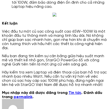
tới 100W, đảm bảo dòng điện ổn định cho cả những
Laptop hiệu năng cao.
Kết luận
Việc đầu tư một củ sạc công suất cao 65W–100W là một
khoản đầu tư thông minh và mang tính lâu dài. Nó không
chỉ giúp bạn sạc nhanh hơn, gọn nhẹ hơn khi di chuyển mà
còn tương thích với hầu hết các thiết bị công nghệ hiện
đại.
Nếu bạn đang tìm kiếm sự cân bằng giữa hiệu suất mạnh
mẽ và thiết kế nhỏ gọn, StarGO PowerGo 65 với công
nghệ GaN tiên tiến là một ứng cử viên sáng giá.
Hãy kiểm tra xem Laptop và điện thoại của bạn hỗ trợ sạc
nhanh bao nhiêu Watt. Nếu cần tư vấn kỹ hơn về việc
chọn củ sạc hay cáp sạc 100W phù hợp, đừng ngần ngại
liên hệ với StarGO Việt Nam để được hỗ trợ nhanh nhất!
Mục nhập này đã được đăng trong
Tin tức
. Đánh dấu
trang
permalink
.