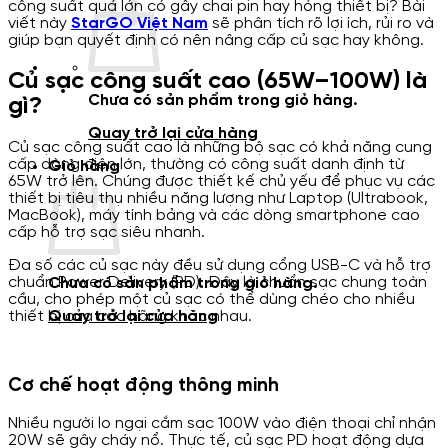
công suất quá lớn có gây chai pin hay hỏng thiết bị? Bài
viết này
StarGO Việt Nam
sẽ phân tích rõ lợi ích, rủi ro và
giúp bạn quyết định có nên nâng cấp củ sạc hay không.
Củ sạc công suất cao (65W–100W) là
Chưa có sản phẩm trong giỏ hàng.
gì?
Quay trở lại cửa hàng
Củ sạc công suất cao là những bộ sạc có khả năng cung
cấp dòng điện lớn, thường có công suất danh định từ
Giỏ hàng
65W trở lên. Chúng được thiết kế chủ yếu để phục vụ các
thiết bị tiêu thụ nhiều năng lượng như Laptop (Ultrabook,
MacBook), máy tính bảng và các dòng smartphone cao
cấp hỗ trợ sạc siêu nhanh.
Đa số các củ sạc này đều sử dụng cổng USB-C và hỗ trợ
chuẩn Power Delivery (PD). Đây là chuẩn sạc chung toàn
Chưa có sản phẩm trong giỏ hàng.
cầu, cho phép một củ sạc có thể dùng chéo cho nhiều
thiết bị của các hãng khác nhau.
Quay trở lại cửa hàng
Cơ chế hoạt động thông minh
Nhiều người lo ngại cắm sạc 100W vào điện thoại chỉ nhận
20W sẽ gây cháy nổ. Thực tế, củ sạc PD hoạt động dựa