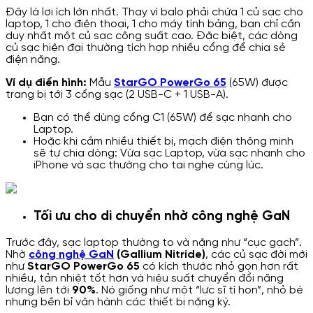
Đây là lợi ích lớn nhất. Thay vì balo phải chứa 1 củ sạc cho
laptop, 1 cho điện thoại, 1 cho máy tính bảng, bạn chỉ cần
duy nhất một củ sạc công suất cao. Đặc biệt, các dòng
củ sạc hiện đại thường tích hợp nhiều cổng để chia sẻ
điện năng.
Ví dụ điển hình:
Mẫu
StarGO PowerGo 65
(65W) được
trang bị tới 3 cổng sạc (2 USB-C + 1 USB-A).
Bạn có thể dùng cổng C1 (65W) để sạc nhanh cho
Laptop.
Hoặc khi cắm nhiều thiết bị, mạch điện thông minh
sẽ tự chia dòng: Vừa sạc Laptop, vừa sạc nhanh cho
iPhone và sạc thường cho tai nghe cùng lúc.
Tối ưu cho di chuyển nhờ công nghệ GaN
Trước đây, sạc laptop thường to và nặng như “cục gạch”.
Nhờ
công nghệ GaN
(Gallium Nitride)
, các củ sạc đời mới
như
StarGO PowerGo 65
có kích thước nhỏ gọn hơn rất
nhiều, tản nhiệt tốt hơn và hiệu suất chuyển đổi năng
lượng lên tới
90%
. Nó giống như một “lực sĩ tí hon”, nhỏ bé
nhưng bền bỉ vận hành các thiết bị nặng ký.