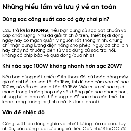
Những hiểu lầm và lưu ý về an toàn
Dùng sạc công suất cao có gây chai pin?
Câu trả lời là
KHÔNG
, nếu bạn dùng củ sạc đạt chuẩn và
cáp chất lượng. Như đã giải thích ở trên, thiết bị di động
ngày nay có mạch quản lý nguồn rất thông minh, chúng
chỉ nhận đúng lượng điện năng cho phép. Nguy cơ chai pin
hay cháy nổ thường đến từ việc dùng củ sạc trôi nổi,
không có chip bảo vệ quá dòng/quá nhiệt.
Khi nào sạc 100W không nhanh hơn sạc 20W?
Nếu bạn dùng một chiếc điện thoại đời cũ hoặc dòng máy
giá rẻ chỉ hỗ trợ sạc tối đa 18W, thì dù bạn cắm vào củ sạc
100W, nó vẫn chỉ sạc ở tốc độ 18W. Việc mua củ sạc quá
mạnh trong trường hợp này sẽ không giúp sạc nhanh hơn,
nhưng bù lại bạn có thể dùng nó để sạc cho các thiết bị
khác trong tương lai (tính chất Future-proof).
Vấn đề nhiệt độ
Công suất lớn đồng nghĩa với nhiệt lượng tỏa ra cao. Tuy
nhiên, các dòng sạc sử dụng vật liệu GaN như StarGO đã