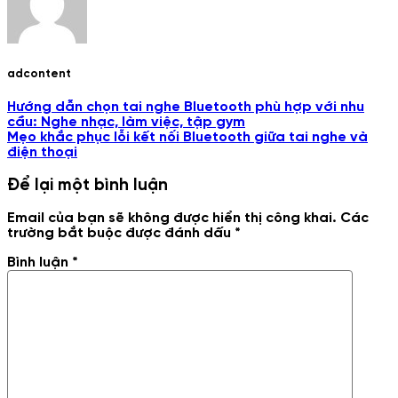
adcontent
Hướng dẫn chọn tai nghe Bluetooth phù hợp với nhu
cầu: Nghe nhạc, làm việc, tập gym
Mẹo khắc phục lỗi kết nối Bluetooth giữa tai nghe và
điện thoại
Để lại một bình luận
Email của bạn sẽ không được hiển thị công khai.
Các
trường bắt buộc được đánh dấu
*
Bình luận
*