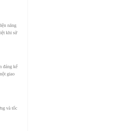
điện năng
iệt khi sử
n đáng kể
một giao
ng và tốc