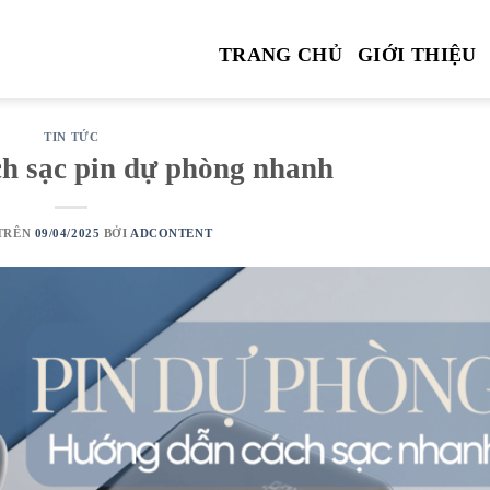
TRANG CHỦ
GIỚI THIỆU
TIN TỨC
h sạc pin dự phòng nhanh
TRÊN
09/04/2025
BỞI
ADCONTENT