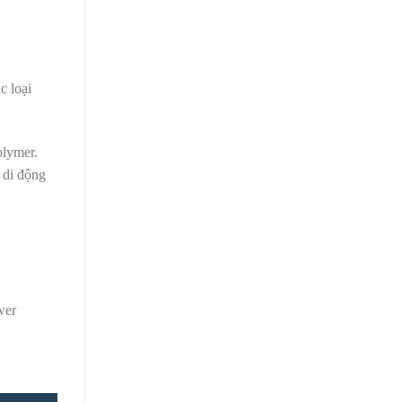
c loại
olymer.
 di động
wer