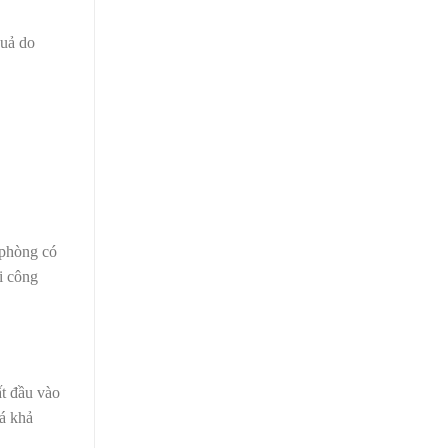
quả do
 phòng có
i công
ất đầu vào
uá khả