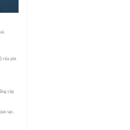
quả.
ộ của pin
bằng cáp
ian sạc.