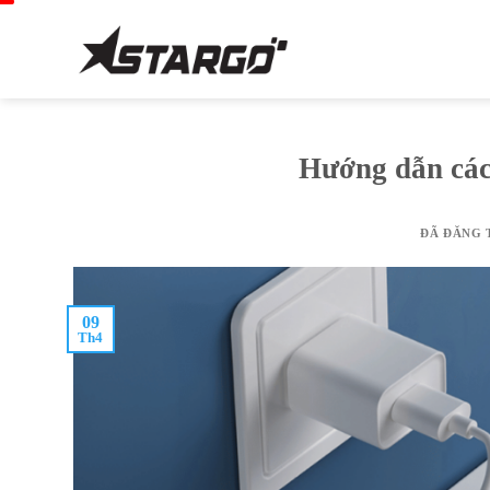
Chuyển
đến
nội
dung
Hướng dẫn các
ĐÃ ĐĂNG 
09
Th4