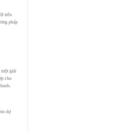
SB trên
hương pháp
 một giải
ợp cho
 nhanh.
pin dự