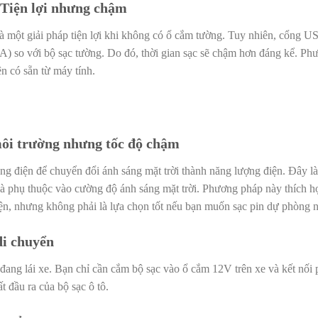
 Tiện lợi nhưng chậm
 một giải pháp tiện lợi khi không có ổ cắm tường. Tuy nhiên, cổng U
0A) so với bộ sạc tường. Do đó, thời gian sạc sẽ chậm hơn đáng kể. P
n có sẵn từ máy tính.
môi trường nhưng tốc độ chậm
ng điện để chuyển đổi ánh sáng mặt trời thành năng lượng điện. Đây là
 và phụ thuộc vào cường độ ánh sáng mặt trời. Phương pháp này thích h
iện, nhưng không phải là lựa chọn tốt nếu bạn muốn sạc pin dự phòng
di chuyển
n đang lái xe. Bạn chỉ cần cắm bộ sạc vào ổ cắm 12V trên xe và kết nối 
t đầu ra của bộ sạc ô tô.