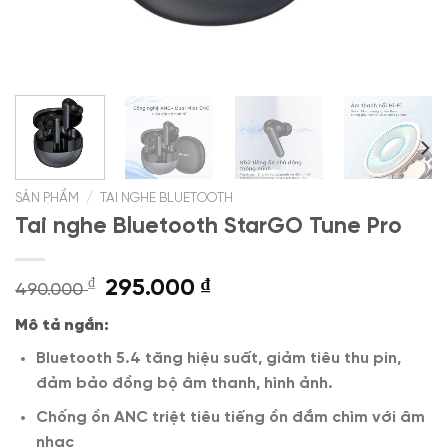
SẢN PHẨM
/
TAI NGHE BLUETOOTH
Tai nghe Bluetooth StarGO Tune Pro
Giá
Giá
₫
295.000
₫
490.000
gốc
hiện
Mô tả ngắn:
là:
tại
490.000 ₫.
là:
Bluetooth 5.4 tăng hiệu suất, giảm tiêu thu pin,
295.000 ₫.
đảm bảo đồng bộ âm thanh, hình ảnh.
Chống ồn ANC triệt tiêu tiếng ồn đắm chìm với âm
nhạc