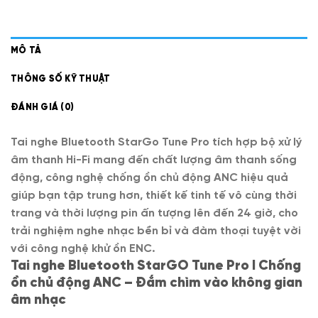
MÔ TẢ
THÔNG SỐ KỸ THUẬT
ĐÁNH GIÁ (0)
Tai nghe Bluetooth StarGo Tune Pro tích hợp bộ xử lý
âm thanh Hi-Fi mang đến chất lượng âm thanh sống
động, công nghệ chống ồn chủ động ANC hiệu quả
giúp bạn tập trung hơn, thiết kế tinh tế vô cùng thời
trang và thời lượng pin ấn tượng lên đến 24 giờ, cho
trải nghiệm nghe nhạc bền bỉ và đàm thoại tuyệt vời
với công nghệ khử ồn ENC.
Tai nghe Bluetooth StarGO Tune Pro I Chống
ồn chủ động ANC – Đắm chìm vào không gian
âm nhạc