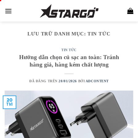
Chuyển
đến
nội
dung
LƯU TRỮ DANH MỤC:
TIN TỨC
TIN TỨC
Hướng dẫn chọn củ sạc an toàn: Tránh
hàng giả, hàng kém chất lượng
ĐÃ ĐĂNG TRÊN
20/01/2026
BỞI
ADCONTENT
20
Th1