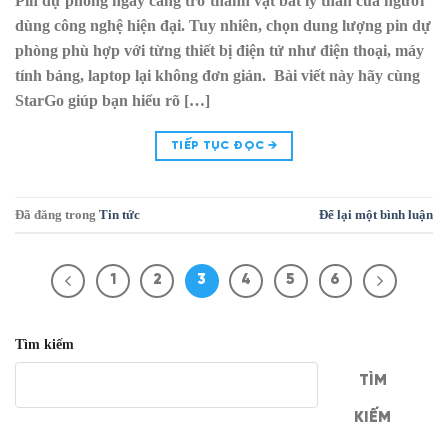
Pin dự phòng ngày càng trở thành vật bất ly thân của người
dùng công nghệ hiện đại. Tuy nhiên, chọn dung lượng pin dự
phòng phù hợp với từng thiết bị điện tử như điện thoại, máy
tính bảng, laptop lại không đơn giản. Bài viết này hãy cùng
StarGo giúp bạn hiểu rõ […]
TIẾP TỤC ĐỌC
→
Đã đăng trong
Tin tức
Để lại một bình luận
1
2
3
4
5
6
Tìm kiếm
TÌM
KIẾM