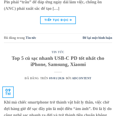
Pin phải “trâu” để đáp ứng ngày dài làm việc, chống ồn
(ANC) phải xuất sắc để tạo […]
TIẾP TỤC ĐỌC
→
Đã đăng trong
Tin tức
Để lại một bình luận
TIN TỨC
Top 5 củ sạc nhanh USB-C PD tốt nhất cho
iPhone, Samsung, Xiaomi
ĐÃ ĐĂNG TRÊN
09/01/2026
BỞI
ADCONTENT
09
Th1
Khi mà chiếc smartphone trở thành vật bất ly thân, việc chờ
đợi hàng giờ để sạc đầy pin là một điều “ám ảnh”. Đó là lý do
công nghệ sạc nhanh ra đời và trở thành tiêu chuẩn không