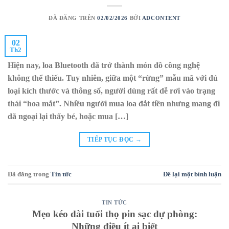
ĐÃ ĐĂNG TRÊN
02/02/2026
BỞI
ADCONTENT
02
Th2
Hiện nay, loa Bluetooth đã trở thành món đồ công nghệ
không thể thiếu. Tuy nhiên, giữa một “rừng” mẫu mã với đủ
loại kích thước và thông số, người dùng rất dễ rơi vào trạng
thái “hoa mắt”. Nhiều người mua loa đắt tiền nhưng mang đi
dã ngoại lại thấy bé, hoặc mua […]
TIẾP TỤC ĐỌC
→
Đã đăng trong
Tin tức
Để lại một bình luận
TIN TỨC
Mẹo kéo dài tuổi thọ pin sạc dự phòng:
Những điều ít ai biết