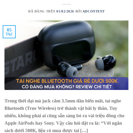
ĐÃ ĐĂNG TRÊN
05/02/2026
BỞI
ADCONTENT
05
Th2
Trong thời đại mà jack cắm 3.5mm dần biến mất, tai nghe
Bluetooth (True Wireless) trở thành vật bất ly thân. Tuy
nhiên, không phải ai cũng sẵn sàng bỏ ra vài triệu đồng cho
Apple AirPods hay Sony. Vậy câu hỏi đặt ra là: “Với ngân
sách dưới 500K, liệu có mua được tai […]