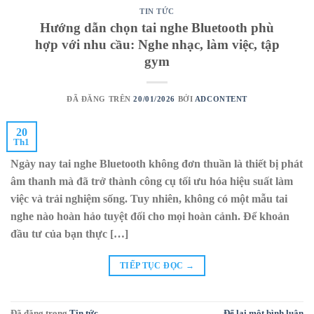
TIN TỨC
Hướng dẫn chọn tai nghe Bluetooth phù
hợp với nhu cầu: Nghe nhạc, làm việc, tập
gym
ĐÃ ĐĂNG TRÊN
20/01/2026
BỞI
ADCONTENT
20
Th1
Ngày nay tai nghe Bluetooth không đơn thuần là thiết bị phát
âm thanh mà đã trở thành công cụ tối ưu hóa hiệu suất làm
việc và trải nghiệm sống. Tuy nhiên, không có một mẫu tai
nghe nào hoàn hảo tuyệt đối cho mọi hoàn cảnh. Để khoản
đầu tư của bạn thực […]
TIẾP TỤC ĐỌC
→
Đã đăng trong
Tin tức
Để lại một bình luận