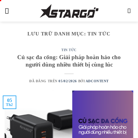
Chuyển
đến
nội
dung
LƯU TRỮ DANH MỤC:
TIN TỨC
TIN TỨC
Củ sạc đa cổng: Giải pháp hoàn hảo cho
người dùng nhiều thiết bị cùng lúc
ĐÃ ĐĂNG TRÊN
05/02/2026
BỞI
ADCONTENT
05
Th2